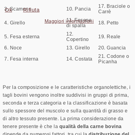
17. Braciole o
3. Scamone
10. Pancia
Ok
Rifiuta
Carrè
11. Fesone
Maggiori informazioni
4. Girello
18. Petto
di spalla
12.
5. Fesa esterna
19. Reale
Copertino
6. Noce
13. Girello
20. Guancia
21. Codone o
7. Fesa interna
14. Costata
Picanha
Per la composizione e le caratteristiche organolettiche, i
tagli bovini vengono inoltre suddivisi in gruppi di prima,
seconda e terza categoria e la classificazione è basata
sullo spessore del muscolo e sulla quantità di grasso e
di altro tessuto presente. La prima considerazione da
tenere presente è che la
qualità della carne bovina
dipende da numerosi fattori, tra cui la
distribuzione del