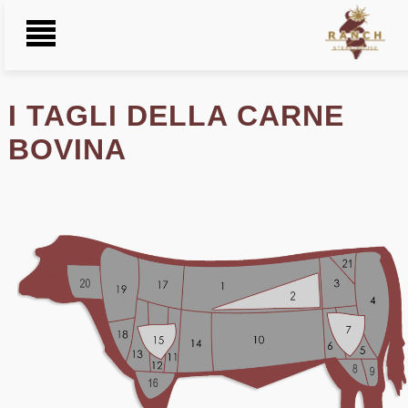
Toggle
Navigation
HOME
I TAGLI DELLA CARNE
BOVINA
SINNAI
VILLASIMIUS
MENU
CONTATTI
GALLERY