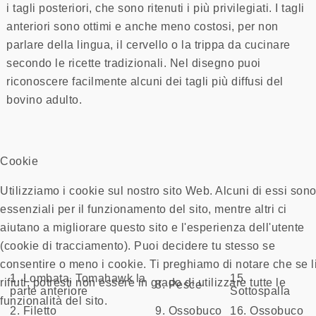
i tagli posteriori, che sono ritenuti i più privilegiati. I tagli
anteriori sono ottimi e anche meno costosi, per non
parlare della lingua, il cervello o la trippa da cucinare
secondo le ricette tradizionali. Nel disegno puoi
riconoscere facilmente alcuni dei tagli più diffusi del
bovino adulto.
Cookie
Utilizziamo i cookie sul nostro sito Web. Alcuni di essi son
essenziali per il funzionamento del sito, mentre altri ci
aiutano a migliorare questo sito e l'esperienza dell'utente
(cookie di tracciamento). Puoi decidere tu stesso se
consentire o meno i cookie. Ti preghiamo di notare che se l
1. Lombata, Tomahawk la
15.
rifiuti, potresti non essere in grado di utilizzare tutte le
8. Pesce
parte anteriore
Sottospalla
funzionalità del sito.
2. Filetto
9. Ossobuco
16. Ossobuco