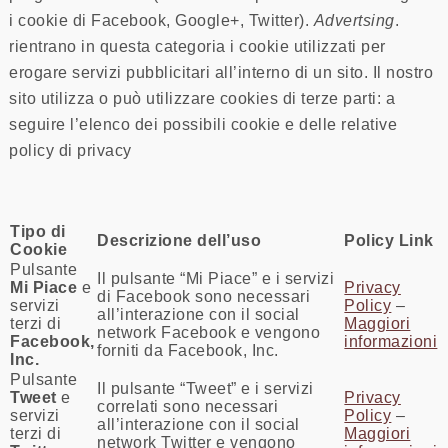
i cookie di Facebook, Google+, Twitter).
Advertsing
.
rientrano in questa categoria i cookie utilizzati per
erogare servizi pubblicitari all’interno di un sito. Il nostro
sito utilizza o può utilizzare cookies di terze parti: a
seguire l’elenco dei possibili cookie e delle relative
policy di privacy
Tipo di
Descrizione dell’uso
Policy Link
Cookie
Pulsante
Il pulsante “Mi Piace” e i servizi
Mi Piace
e
Privacy
di Facebook sono necessari
servizi
Policy
–
all’interazione con il social
terzi di
Maggiori
network Facebook e vengono
Facebook,
informazioni
forniti da Facebook, Inc.
Inc.
Pulsante
Il pulsante “Tweet” e i servizi
Tweet
e
Privacy
correlati sono necessari
servizi
Policy
–
all’interazione con il social
terzi di
Maggiori
network Twitter e vengono