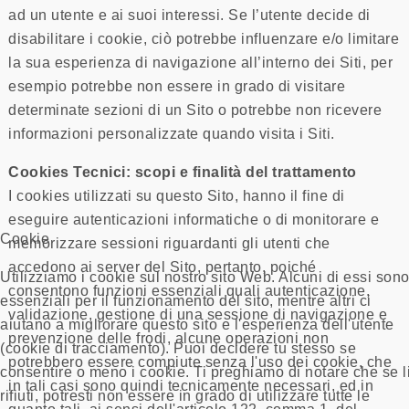
ad un utente e ai suoi interessi. Se l’utente decide di
disabilitare i cookie, ciò potrebbe influenzare e/o limitare
la sua esperienza di navigazione all’interno dei Siti, per
esempio potrebbe non essere in grado di visitare
determinate sezioni di un Sito o potrebbe non ricevere
informazioni personalizzate quando visita i Siti.
Cookies Tecnici: scopi e finalità del trattamento
I cookies utilizzati su questo Sito, hanno il fine di
eseguire autenticazioni informatiche o di monitorare e
Cookie
memorizzare sessioni riguardanti gli utenti che
accedono ai server del Sito, pertanto, poiché
Utilizziamo i cookie sul nostro sito Web. Alcuni di essi son
consentono funzioni essenziali quali autenticazione,
essenziali per il funzionamento del sito, mentre altri ci
validazione, gestione di una sessione di navigazione e
aiutano a migliorare questo sito e l'esperienza dell'utente
prevenzione delle frodi, alcune operazioni non
(cookie di tracciamento). Puoi decidere tu stesso se
potrebbero essere compiute senza l'uso dei cookie, che
consentire o meno i cookie. Ti preghiamo di notare che se l
in tali casi sono quindi tecnicamente necessari, ed in
rifiuti, potresti non essere in grado di utilizzare tutte le