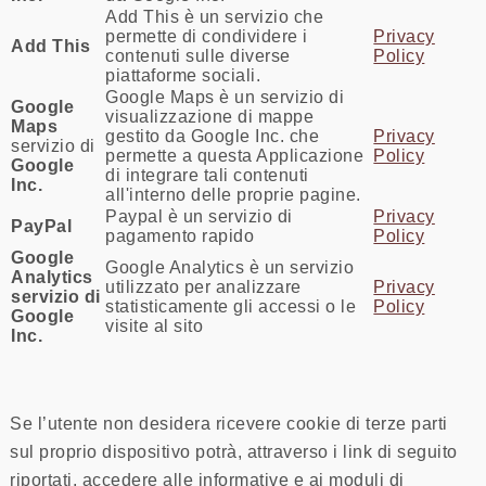
Add This è un servizio che
permette di condividere i
Privacy
Add This
contenuti sulle diverse
Policy
piattaforme sociali.
Google Maps è un servizio di
Google
visualizzazione di mappe
Maps
gestito da Google Inc. che
Privacy
servizio di
permette a questa Applicazione
Policy
Google
di integrare tali contenuti
Inc.
all'interno delle proprie pagine.
Paypal è un servizio di
Privacy
PayPal
pagamento rapido
Policy
Google
Google Analytics è un servizio
Analytics
utilizzato per analizzare
Privacy
servizio di
statisticamente gli accessi o le
Policy
Google
visite al sito
Inc.
Se l’utente non desidera ricevere cookie di terze parti
sul proprio dispositivo potrà, attraverso i link di seguito
riportati, accedere alle informative e ai moduli di